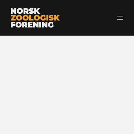
Forside
Om oss
Zoologi
Nyheter
Fauna
Arrangementer
Kontakt
BLI MEDLEM