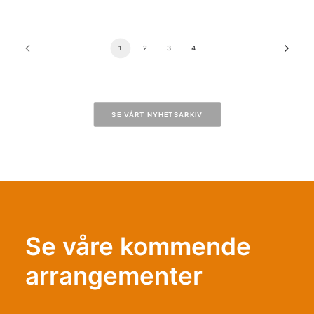
1
2
3
4
SE VÅRT NYHETSARKIV
Se våre kommende
arrangementer