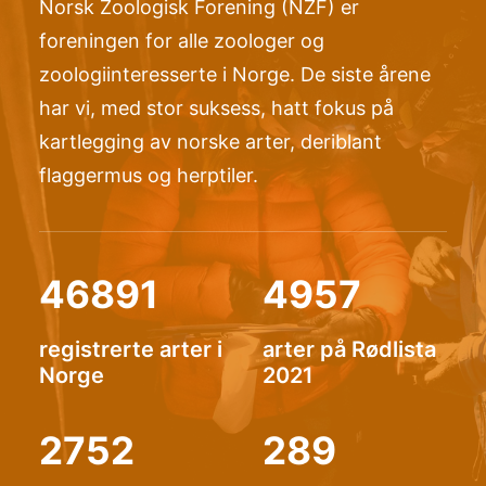
Norsk Zoologisk Forening (NZF) er
foreningen for alle zoologer og
zoologiinteresserte i Norge. De siste årene
har vi, med stor suksess, hatt fokus på
kartlegging av norske arter, deriblant
flaggermus og herptiler.
46891
4957
registrerte arter i
arter på Rødlista
Norge
2021
2752
289