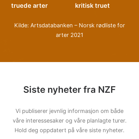
truede arter
kritisk truet
Kilde:
Artsdatabanken – Norsk rødliste for
arter 2021
Siste nyheter fra NZF
Vi publiserer jevnlig informasjon om både
våre interessesaker og våre planlagte turer.
Hold deg oppdatert på våre siste nyheter.