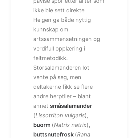
påvise spor etter arter som
ikke ble sett direkte.
Helgen ga både nyttig
kunnskap om
artssammensetningen og
verdifull opplæring i
feltmetodikk.
Storsalamanderen lot
vente på seg, men
deltakerne fikk se flere
andre herptiler – blant
annet
småsalamander
(
Lissotriton vulgaris
),
buorm
(
Natrix natrix
),
buttsnutefrosk
(
Rana