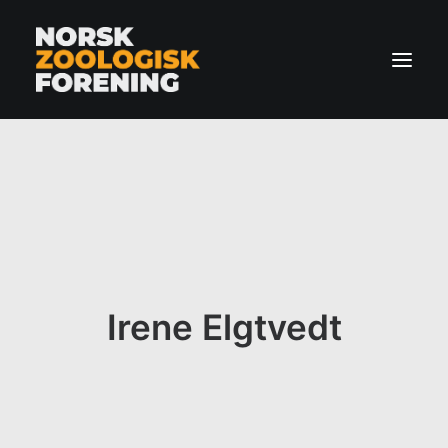
Forside
Om oss
Zoologi
Nyheter
Fauna
Irene Elgtvedt
Arrangementer
Kontakt
BLI MEDLEM