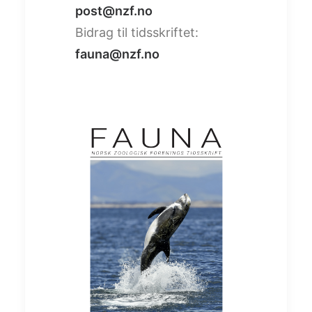
post@nzf.no
Bidrag til tidsskriftet:
fauna@nzf.no